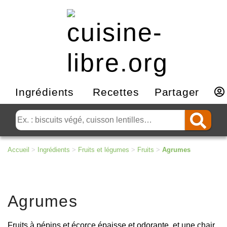
Ingrédients
Recettes
Partager
Accueil
>
Ingrédients
>
Fruits et légumes
>
Fruits
>
Agrumes
Agrumes
Fruits à pépins et écorce épaisse et odorante, et une chair