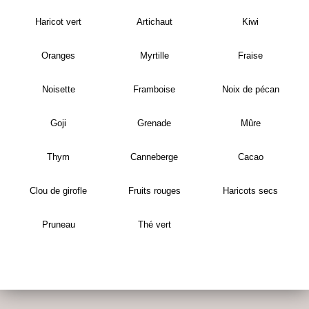
Haricot vert
Artichaut
Kiwi
Oranges
Myrtille
Fraise
Noisette
Framboise
Noix de pécan
Goji
Grenade
Mûre
Thym
Canneberge
Cacao
Clou de girofle
Fruits rouges
Haricots secs
Pruneau
Thé vert