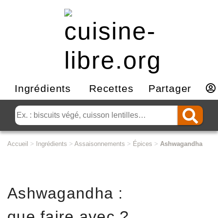
Ingrédients
Recettes
Partager
Accueil
>
Ingrédients
>
Assaisonnements
>
Épices
>
Ashwagandha
Ashwagandha :
que faire avec ?