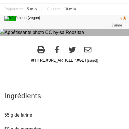
Préparation :
5 min
Cuisson :
10 min
6
{#TITRE,#URL_ARTICLE,'',#GET{sujet}}
Ingrédients
55 g de farine