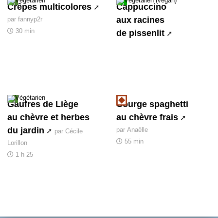
Crêpes multicolores
Cappuccino
aux racines
par fannyp2r
30 min
de pissenlit
Gaufres de Liège
Courge spaghetti
au chèvre et herbes
au chèvre frais
du jardin
par Anaëlle
par Cécile
55 min
Lorillon
1 h 25