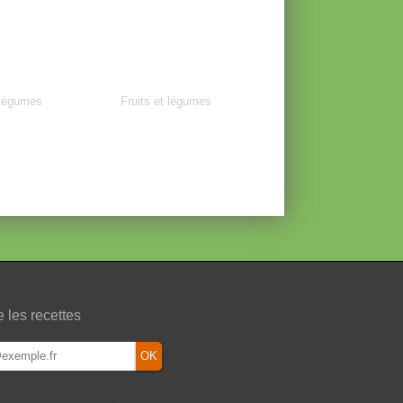
Légumes
Fruits et légumes
e les recettes
OK