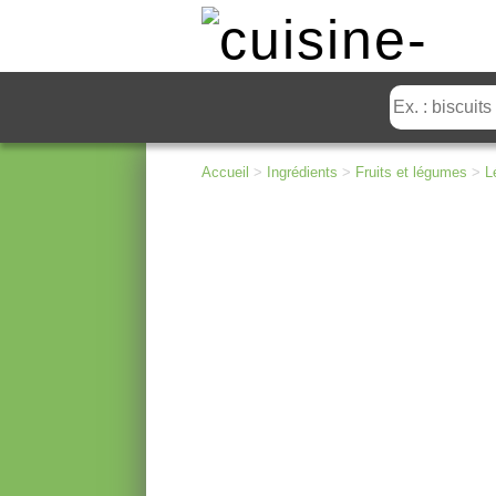
Accueil
>
Ingrédients
>
Fruits et légumes
>
L