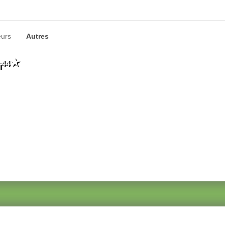
urs
Autres
44
i