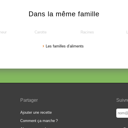
Dans la même famille
meur
Carotte
Racines
Les familles d’aliments
Partager
Suivr
Ajouter une recette
Comment ça marche
?