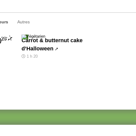
eurs
Autres
28
)
Carrot & butternut cake
d’Halloween
1 h 20