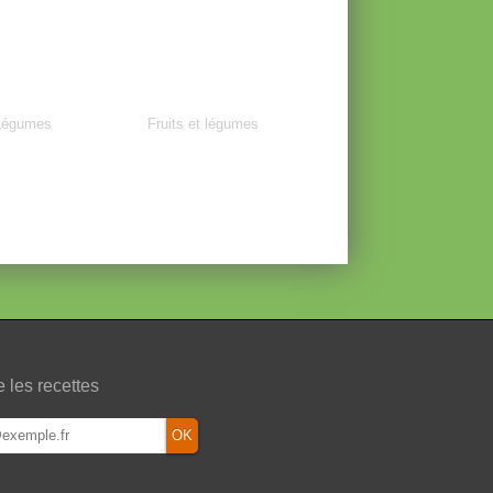
Légumes
Fruits et légumes
e les recettes
OK