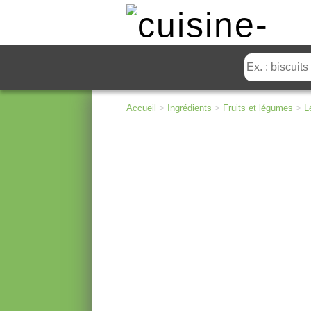
Accueil
>
Ingrédients
>
Fruits et légumes
>
L