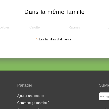
Dans la même famille
colores
Carotte
Racines
Les familles d’aliments
Partager
Suivr
Ajouter une recette
Comment ça marche
?