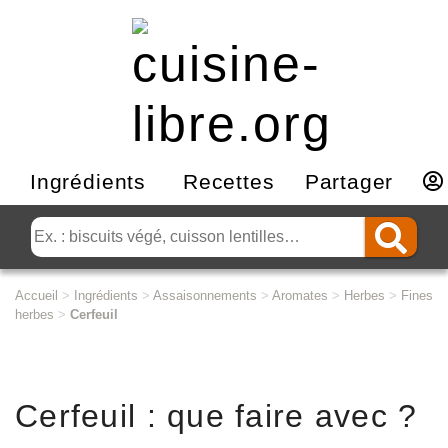
Ingrédients
Recettes
Partager
Accueil
>
Ingrédients
>
Assaisonnements
>
Aromates
>
Herbes
>
Fines
herbes
>
Cerfeuil
Cerfeuil : que faire avec ?