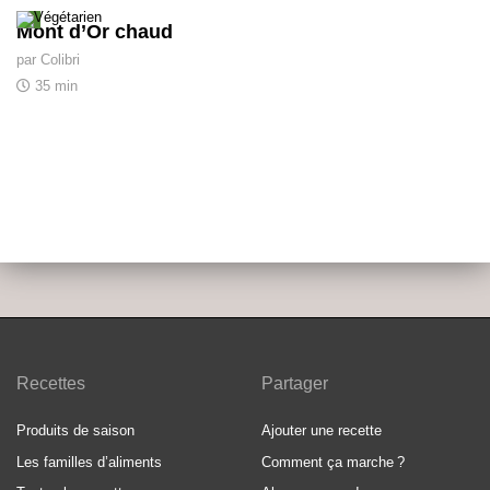
Mont d’Or chaud
par Colibri
35 min
Recettes
Partager
Produits de saison
Ajouter une recette
Les familles d’aliments
Comment ça marche
?