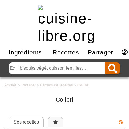
Ingrédients
Recettes
Partager
Accueil
>
Partager
>
Carnets de recettes
>
Colibri
Colibri
Ses recettes