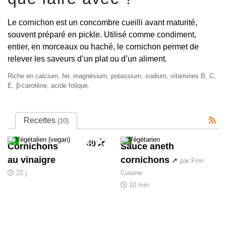
Le cornichon est un concombre cueilli avant maturité,
souvent préparé en pickle. Utilisé comme condiment,
entier, en morceaux ou haché, le cornichon permet de
relever les saveurs d’un plat ou d’un aliment.
Riche en calcium, fer, magnésium, potassium, sodium, vitamines B, C,
E, β-carotène, acide folique.
Recettes
(10)
40
Cornichons
Sauce aneth
au vinaigre
cornichons
par Finn
22 j
Cuisine
10 min