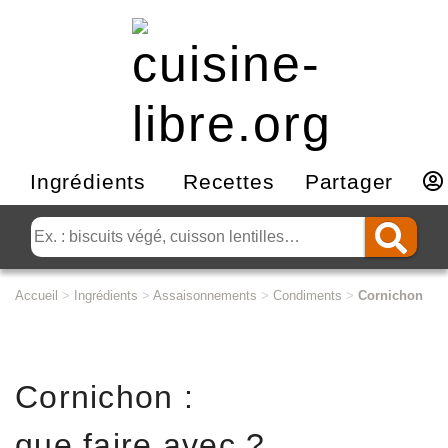
Ingrédients
Recettes
Partager
Accueil
>
Ingrédients
>
Assaisonnements
>
Condiments
>
Cornichon
Cornichon :
que faire avec ?