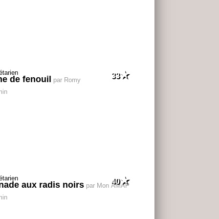
33
e de fenouil
par Romy
min
40
inade aux radis noirs
par Mon AMAP
min