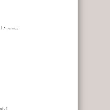
i
par nicZ
cile
!