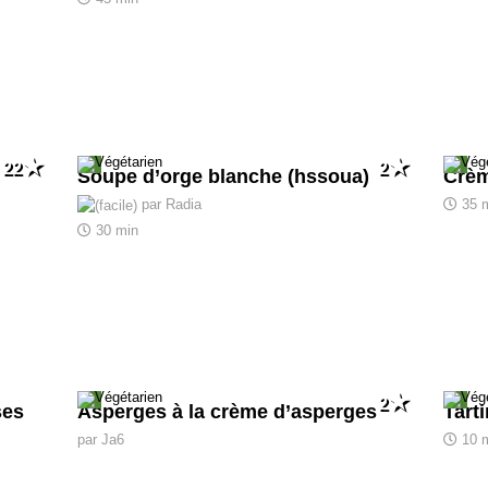
22
2
Soupe d’orge blanche (hssoua)
Crèm
par Radia
35 
30 min
2
ses
Asperges à la crème d’asperges
Tart
par Ja6
10 