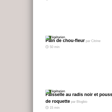
Pain de chou-fleur
par Citrine
50 min
Faisselle au radis noir et pous
de roquette
par Blogbio
15 min