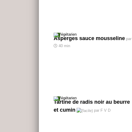
Asperges sauce mousseline
par
40 min
Tartine de radis noir au beurre
et cumin
par F V D