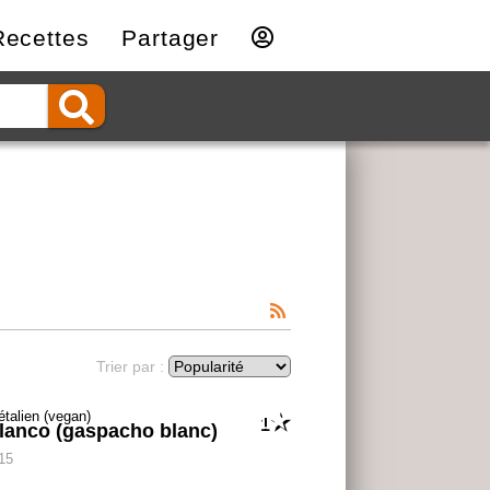
Recettes
Partager
Trier par :
1
lanco (gaspacho blanc)
 15