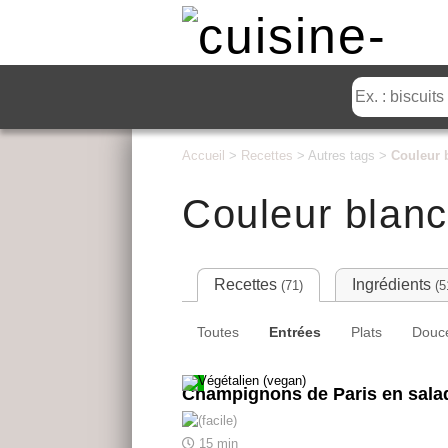
Accueil
>
Recettes
> Autres tags >
Couleur 
Couleur blan
Recettes
Ingrédients
(71)
(5
Toutes
Entrées
Plats
Douc
Champignons de Paris en sala
15 min