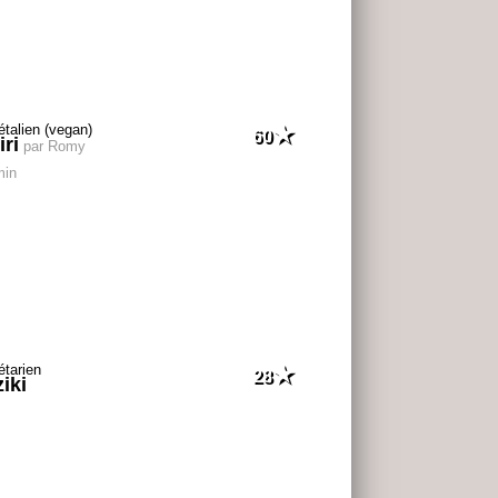
60
iri
par Romy
min
28
iki