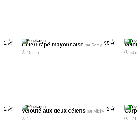
2
66
Céleri râpé mayonnaise
Velo
par Romy
15 min
50 
2
2
Velouté aux deux céleris
Carp
par Micky
1 h
12 