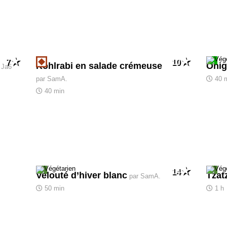
7
10
Kohlrabi en salade crémeuse
Onig
 Ja6
par SamA.
40 
40 min
14
Velouté d’hiver blanc
Tzatz
par SamA.
50 min
1 h