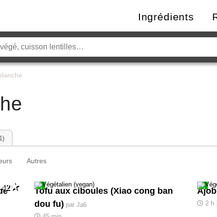
Ingrédients
blanche
che
1)
eurs
Autres
42
de
Tofu aux ciboules (Xiao cong ban
Ajob
dou fu)
2 h
par Ja6
45 min