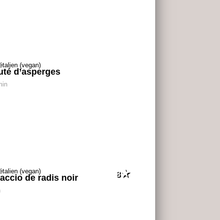
uté d’asperges
min
8
accio de radis noir
h