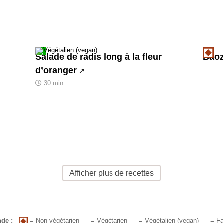
Salade de radis long à la fleur
Baoz
d’oranger
30 min
Afficher plus de recettes
= Non végétarien
de :
= Végétarien
= Végétalien (vegan)
= Fa