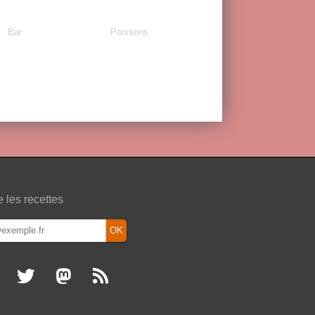
Bar
Poissons
e les recettes
OK