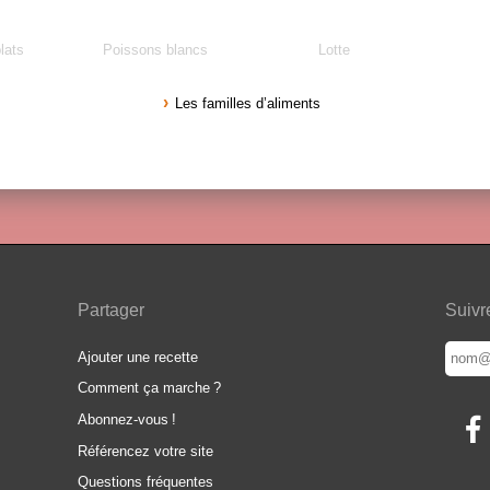
lats
Poissons blancs
Lotte
Les familles d’aliments
Partager
Suivr
Ajouter une recette
Comment ça marche
?
Abonnez-vous
!
Référencez votre site
Questions fréquentes