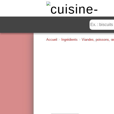
Accueil
>
Ingrédients
>
Viandes, poissons, œ