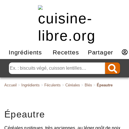
Ingrédients
Recettes
Partager
Accueil
>
Ingrédients
>
Féculents
>
Céréales
>
Blés
>
Épeautre
Épeautre
Céréales rustiques, très anciennes, au léger goût de noix,