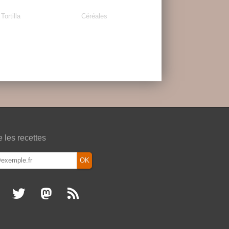
Tortilla
Céréales
e les recettes
OK