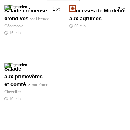
1
7
Salade crémeuse
Saucisses de Morteau
d’endives
aux agrumes
par Licence
Géographie
55 min
15 min
Salade
aux primevères
et comté
par Karen
Chevallier
10 min