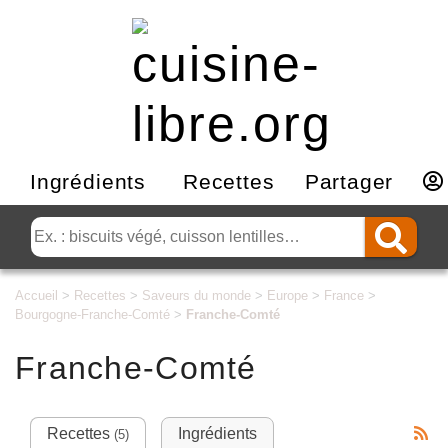
Ingrédients
Recettes
Partager
Accueil
>
Recettes
>
Saveurs du monde
>
Europe
>
France
>
Bourgogne-Franche-Comté
>
Franche-Comté
Franche-Comté
Recettes
Ingrédients
(5)