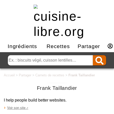
Ingrédients
Recettes
Partager
Accueil
>
Partager
>
Carnets de recettes
>
Frank Taillandier
Frank Taillandier
I help people build better websites.
Voir son site