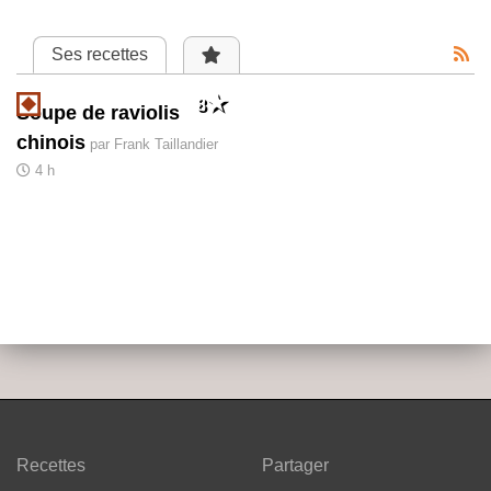
Ses recettes
8
Soupe de raviolis
chinois
par Frank Taillandier
4 h
Recettes
Partager