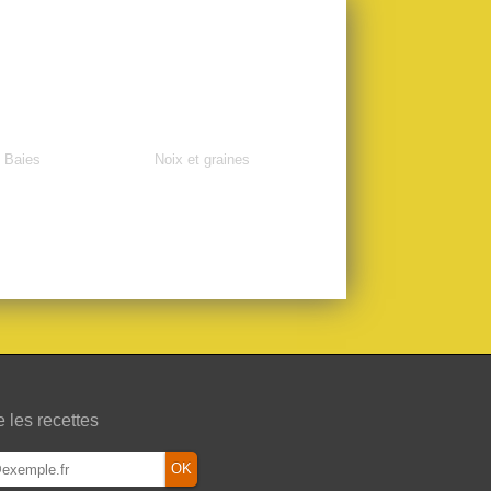
Baies
Noix et graines
e les recettes
OK