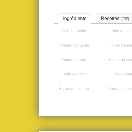
Ingrédients
Recettes
(292)
Lait d’amande
Noix de pé
Poudre d’amande
Purée d’ama
Poudre de noix
Poudre de noi
Huile de coco
Noix vert
Purée de noisette
Crème d’ama