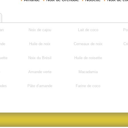
can
Noix de cajou
Lait de coco
Po
nde
Huile de noix
Cerneaux de noix
Cr
sette
Noix du Brésil
Huile de noisette
e
Amande verte
Macadamia
ndes
Pâte d’amande
Farine de coco