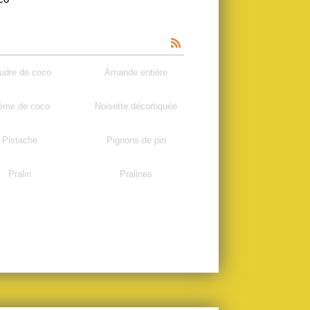
udre de coco
Amande entière
ème de coco
Noisette décortiquée
Pistache
Pignons de pin
Pralin
Pralines