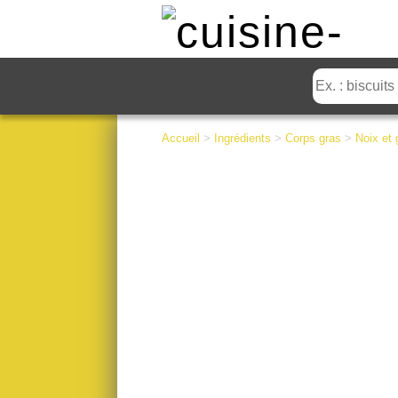
Accueil
>
Ingrédients
>
Corps gras
>
Noix et 