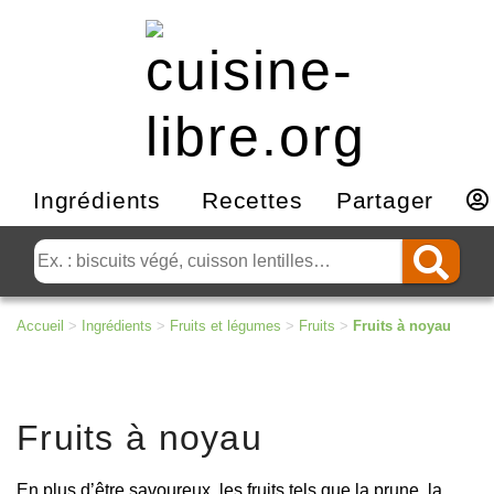
Ingrédients
Recettes
Partager
Accueil
>
Ingrédients
>
Fruits et légumes
>
Fruits
>
Fruits à noyau
Fruits à noyau
En plus d’être savoureux, les fruits tels que la prune, la