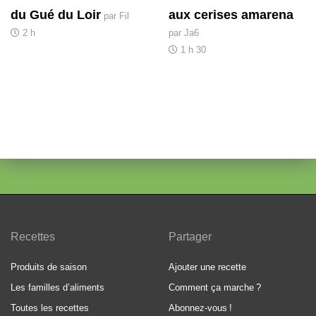
du Gué du Loir
aux cerises amarena
par Fil
2 h
par Ja6
1 h 30
Recettes
Partager
Produits de saison
Ajouter une recette
Les familles d’aliments
Comment ça marche
?
Toutes les recettes
Abonnez-vous
!