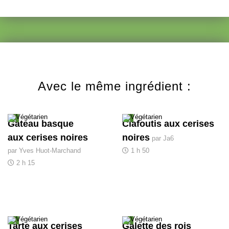
Avec le même ingrédient :
Gâteau basque
Clafoutis aux cerises
aux cerises noires
noires
par Ja6
par Yves Huot-Marchand
1 h 50
2 h 15
Tarte aux cerises
Galette des rois