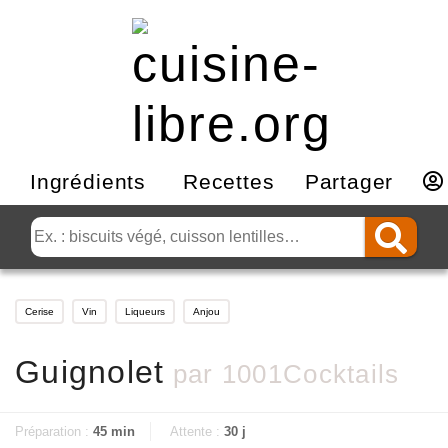
Ingrédients
Recettes
Partager
Cerise
Vin
Liqueurs
Anjou
Guignolet
par
1001Cocktails
Préparation :
45 min
Attente :
30 j