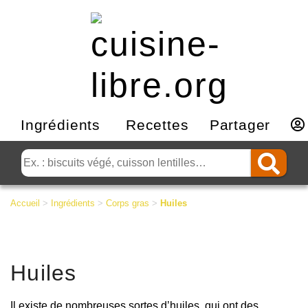
Ingrédients
Recettes
Partager
Accueil
>
Ingrédients
>
Corps gras
>
Huiles
Huiles
Il existe de nombreuses sortes d’huiles, qui ont des