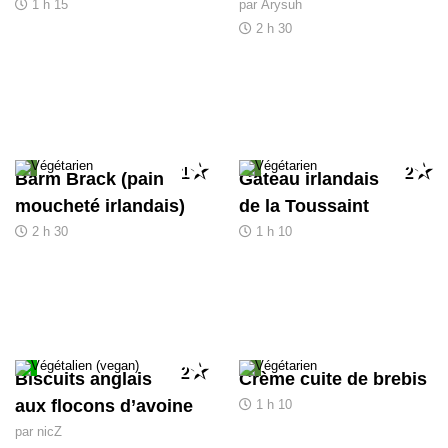
1 h 15
par Arysuh
2 h 30
1
2
Barm Brack (pain
Gâteau irlandais
moucheté irlandais)
de la Toussaint
2 h 30
1 h 10
2
Biscuits anglais
Crème cuite de brebis
aux flocons d’avoine
1 h 10
par nicZ