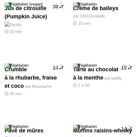
30
Jus de citrouille
Crème de baileys
(Pumpkin Juice)
par 1001Cocktails
15 min
15 min
14
15
Crumble
Tarte au chocolat
à la rhubarbe, fraise
à la menthe
par paddy
et coco
2 h 50
par Moustache
45 min
14
Pavé de mûres
Muffins raisins-whisky