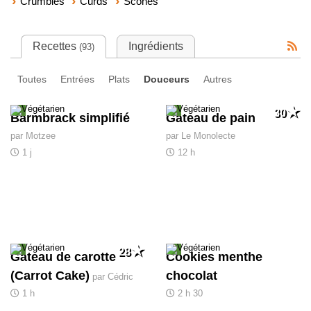
Crumbles
Curds
Scones
Recettes
Ingrédients
(93)
Toutes
Entrées
Plats
Douceurs
Autres
30
Barmbrack simplifié
Gâteau de pain
par Motzee
par Le Monolecte
1 j
12 h
28
Gateau de carotte
Cookies menthe
(Carrot Cake)
chocolat
par Cédric
1 h
2 h 30