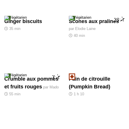
26
Ginger biscuits
Scones aux pralines
35 min
par Elodie Laine
40 min
7
Crumble aux pommes
Pain de citrouille
et fruits rouges
(Pumpkin Bread)
par Mado
55 min
1 h 10