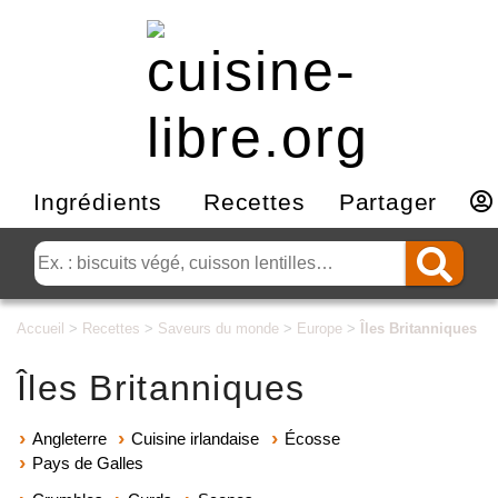
Ingrédients
Recettes
Partager
Accueil
>
Recettes
>
Saveurs du monde
>
Europe
>
Îles Britanniques
Îles Britanniques
Angleterre
Cuisine irlandaise
Écosse
Pays de Galles