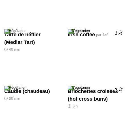
1
Tarte de néflier
Irish coffee
par Ja6
(Medlar Tart)
40 min
2
Caudle (chaudeau)
Briochettes croisées
(hot cross buns)
20 min
3 h