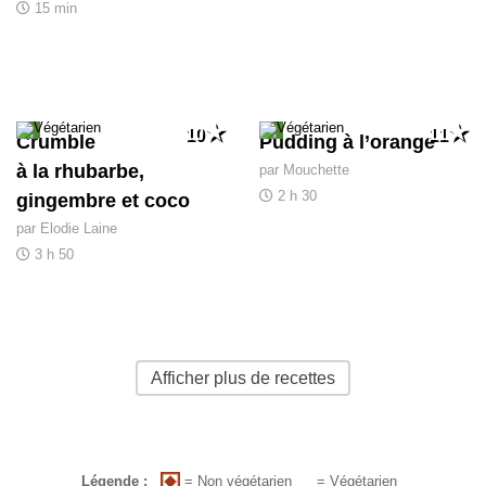
15 min
10
11
Crumble
Pudding à l’orange
à la rhubarbe,
par Mouchette
2 h 30
gingembre et coco
par Elodie Laine
3 h 50
Afficher plus de recettes
= Non végétarien
Légende :
= Végétarien