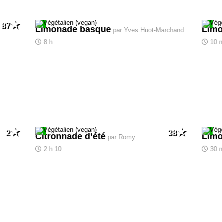
87
Limonade basque
Limo
par Yves Huot-Marchand
8 h
10 
2
38
Citronnade d’été
Limo
par Romy
2 h 10
30 