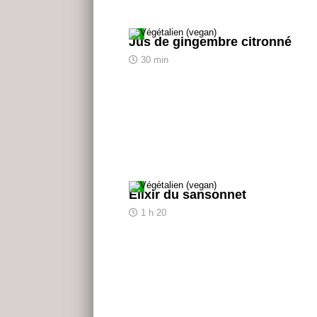
Jus de gingembre citronné
30 min
Élixir du sansonnet
1 h 20