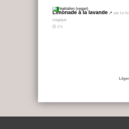
Limonade à la lavande
par Le liv
magique
2 h
Légen