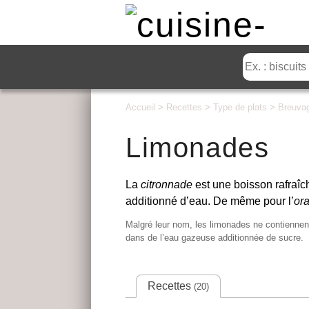
Accueil
>
Recettes
>
Type de plats
>
Breuva
Limonades
La
citronnade
est une boisson rafraîch
additionné d’eau. De même pour l’
or
Malgré leur nom, les limonades ne contiennent p
dans de l’eau gazeuse additionnée de sucre.
Recettes
(20)