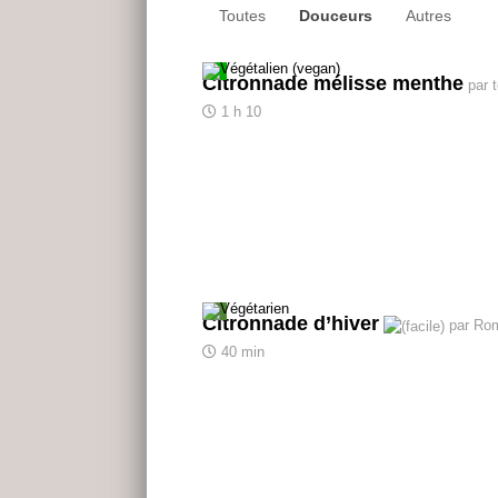
Toutes
Douceurs
Autres
Citronnade mélisse menthe
par t
1 h 10
Citronnade d’hiver
par Ro
40 min