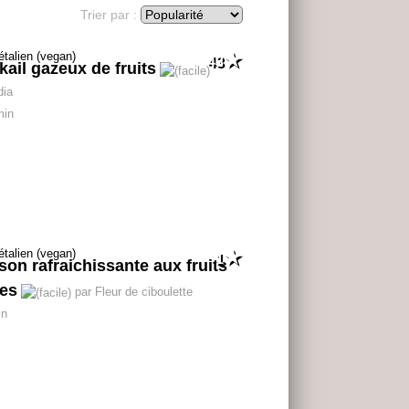
Trier par :
43
kail gazeux de fruits
dia
min
1
son rafraichissante aux fruits
es
par Fleur de ciboulette
in