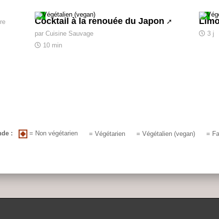
Cocktail à la renouée du Japon
Limo
re
par Cuisine Sauvage
3 j
10 min
= Non végétarien
de :
= Végétarien
= Végétalien (vegan)
= Fa