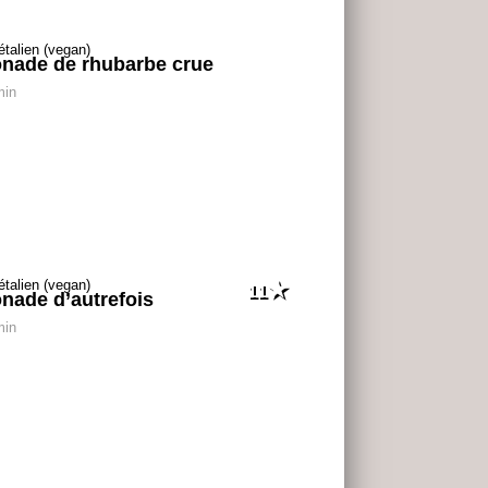
nade de rhubarbe crue
min
11
nade d’autrefois
min