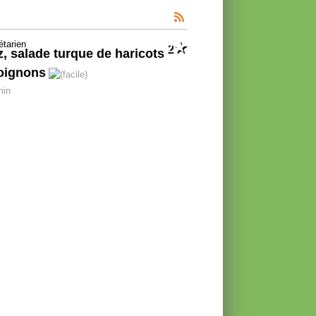
2
z, salade turque de haricots
oignons
min