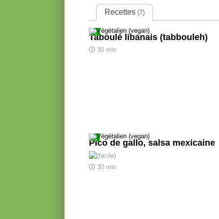
Recettes
(7)
Taboulé libanais (tabbouleh)
30 min
Pico de gallo, salsa mexicaine
30 min