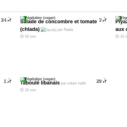
24
3
Salade de concombre et tomate
Piya
(chlada)
aux 
par Radia
50 min
15 
1
20
Taboulé libanais
par salam halib
20 min