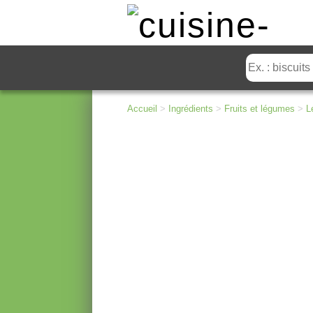
Accueil
>
Ingrédients
>
Fruits et légumes
>
L