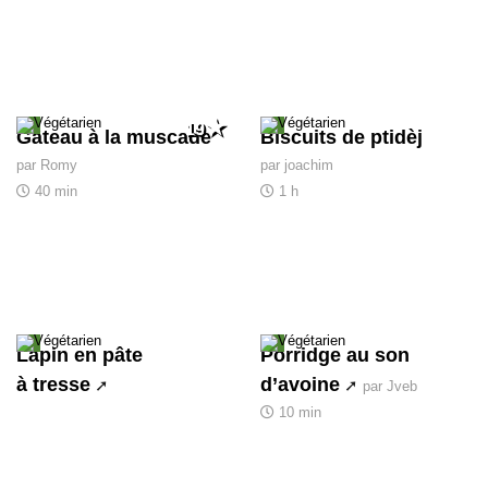
19
Gâteau à la muscade
Biscuits de ptidèj
par Romy
par joachim
40 min
1 h
Lapin en pâte
Porridge au son
à tresse
d’avoine
par Jveb
10 min