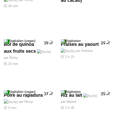
au cacao)
40 min
30
26
Bol de quinoa
Fraises au yaourt
aux fruits secs
par Antoine
2 h 15
par Romy
10 min
37
25
Poire au rapadura
Riz au lait
par Romy
par Maïeul
5 min
2 h 05