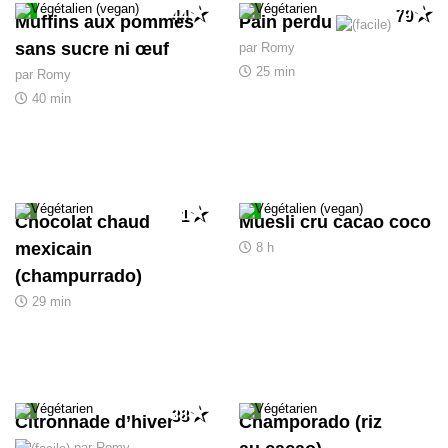
44
79
Muffins aux pommes
Pain perdu
sans sucre ni œuf
par Romy
25 min
par Romy
40 min
1
Chocolat chaud
Muesli cru cacao coco
mexicain
8 h
(champurrado)
29 min
38
Citronnade d’hiver
Champorado (riz
par Romy