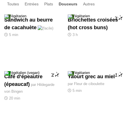
Toutes
Entrées
Plats
Douceurs
Autres
2
Sandwich au beurre
Briochettes croisées
de cacahuète
(hot cross buns)
5 min
3 h
2
1
Café d’épeautre
Yaourt grec au miel
(épeaucaf)
par Fleur de ciboulette
par Hildegarde
5 min
von Bingen
20 min