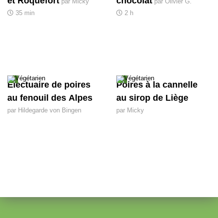
et Roquefort
chocolat
par Micky
par Olivier G.
35 min
2 h
Électuaire de poires
Poires à la cannelle
au fenouil des Alpes
au sirop de Liège
par Hildegarde von Bingen
par Micky