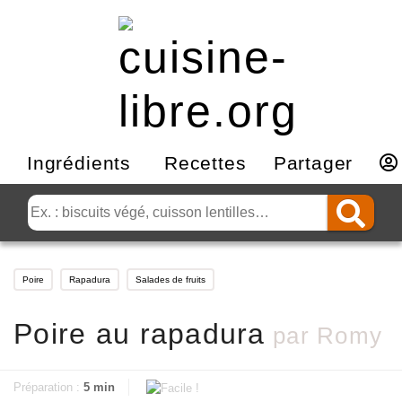
Ingrédients
Recettes
Partager
Poire
Rapadura
Salades de fruits
Poire au rapadura
par
Romy
Préparation :
5 min