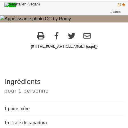
37
{#TITRE,#URL_ARTICLE,'',#GET{sujet}}
Ingrédients
pour
1 personne
1 poire mûre
1 c. café de rapadura