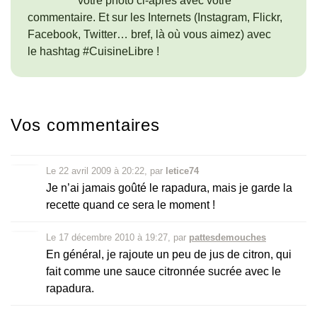
votre photo ci-après avec votre
commentaire. Et sur les Internets (Instagram, Flickr,
Facebook, Twitter… bref, là où vous aimez) avec
le hashtag #CuisineLibre !
Vos commentaires
Le 22 avril 2009 à 20:22
,
par
letice74
Je n’ai jamais goûté le rapadura, mais je garde la
recette quand ce sera le moment
!
Le 17 décembre 2010 à 19:27
,
par
pattesdemouches
En général, je rajoute un peu de jus de citron, qui
fait comme une sauce citronnée sucrée avec le
rapadura.