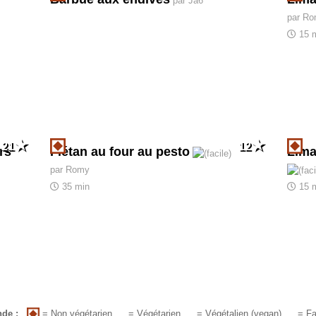
par Ja6
par R
15 
21
12
rs
Flétan au four au pesto
Lima
par Romy
35 min
15 
= Non végétarien
de :
= Végétarien
= Végétalien (vegan)
= Fa