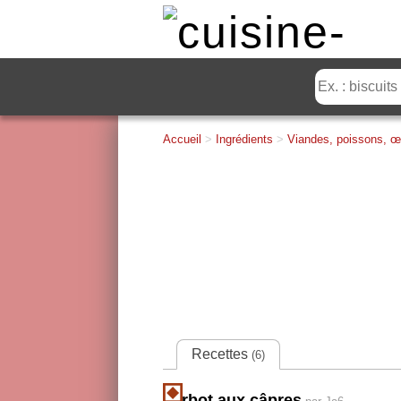
Accueil
>
Ingrédients
>
Viandes, poissons, œ
Recettes
(6)
Turbot aux câpres