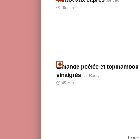
par Ja6
35 min
Limande poêlée et topinambou
vinaigrés
par Romy
45 min
Légen