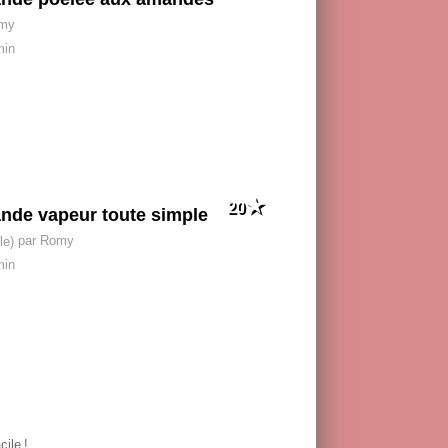
omy
min
20
nde vapeur toute simple
par Romy
min
cile
!