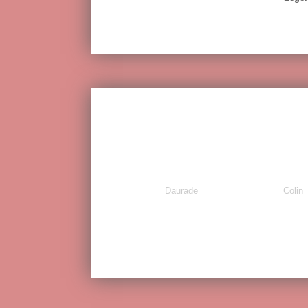
Daurade
Colin