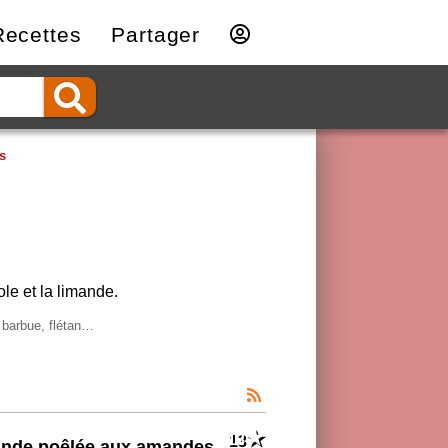
Recettes
Partager
s
le et la limande.
, barbue, flétan…
13
nde poêlée aux amandes