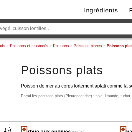
Ingrédients
ufs
>
Poissons et crustacés
>
Poissons
>
Poissons blancs
>
Poissons plat
Poissons plats
Poisson de mer au corps fortement aplati comme la so
Parmi les poissons plats (Pleuronectidae) : sole, limande, turbot
1
Barbue aux endives
Lima