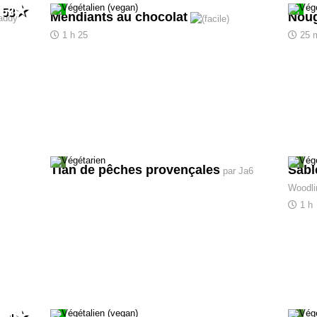
53
Mendiants au chocolat
Noug
addy
1 h 25
25 
Tian de pêches provençales
Sabl
par Ja6
Woodli
1 h