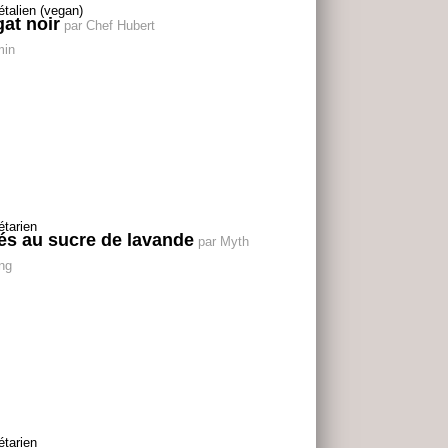
at noir
par Chef Hubert
min
és au sucre de lavande
par Myth
ng