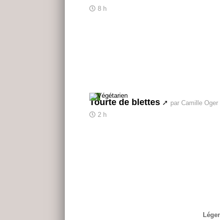
8 h
Tourte de blettes
par Camille Oger
2 h
Légen