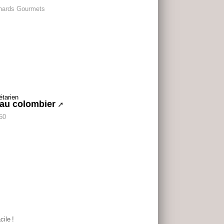
nards Gourmets
au colombier
 50
cile
!