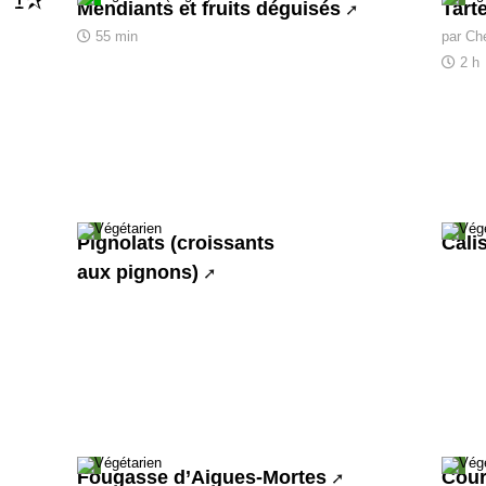
1
Mendiants et fruits déguisés
Tart
55 min
par Ch
2 h
Pignolats (croissants
Cali
aux pignons)
Fougasse d’Aigues-Mortes
Cour