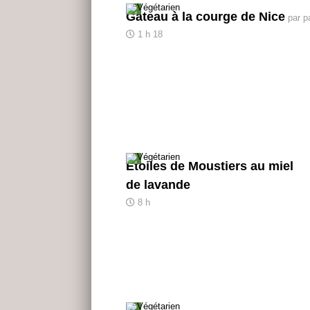
Gâteau à la courge de Nice
par p
1 h 18
Étoiles de Moustiers au miel
de lavande
8 h