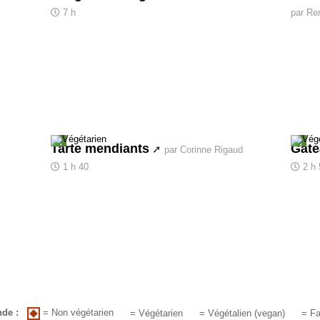
7 h
par Re
Tarte mendiants
Gâte
par Corinne Rigaud
1 h 40
2 h
= Non végétarien
de :
= Végétarien
= Végétalien (vegan)
= Fa