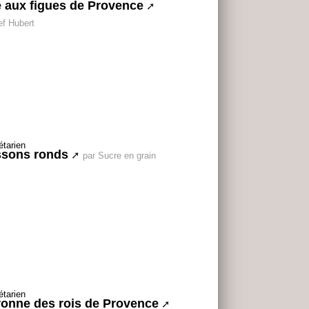
e aux figues de Provence
ef Hubert
ssons ronds
par Sucre en grain
onne des rois de Provence