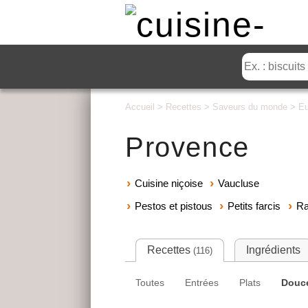
Accueil
>
Recettes
>
Saveurs du monde
>
Eu
Provence
Cuisine niçoise
Vaucluse
Pestos et pistous
Petits farcis
Ra
Recettes
Ingrédients
(116)
Toutes
Entrées
Plats
Douc