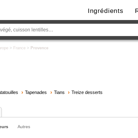
Ingrédients
rope
>
France
>
Provence
tatouilles
Tapenades
Tians
Treize desserts
eurs
Autres