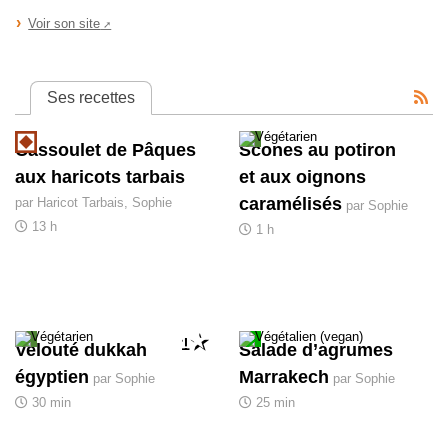
Voir son site
Ses recettes
Cassoulet de Pâques
Scones au potiron
aux haricots tarbais
et aux oignons
caramélisés
par Haricot Tarbais, Sophie
par Sophie
13 h
1 h
1
Velouté dukkah
Salade d’agrumes
égyptien
Marrakech
par Sophie
par Sophie
30 min
25 min