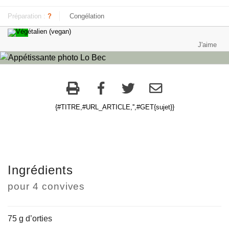
Préparation :
?
Congélation
{#TITRE,#URL_ARTICLE,'',#GET{sujet}}
Ingrédients
pour
4 convives
75 g d’orties