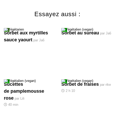
Essayez aussi :
Sorbet aux myrtilles
Sorbet au sureau
par Ja6
sauce yaourt
par Ja6
Sucettes
Sorbet de fraises
par rike
de pamplemousse
2 h 10
rose
par Lili
40 min