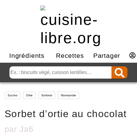
Ingrédients
Recettes
Partager
Sucres
Ortie
Sorbets
Normandie
Sorbet d’ortie au chocolat
par
Ja6