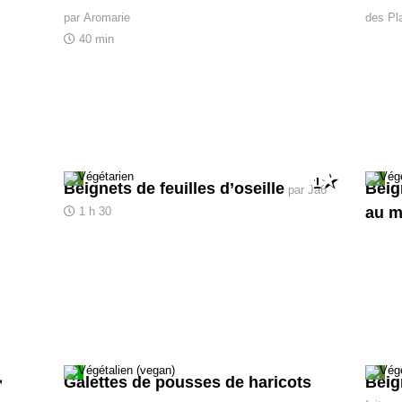
par Aromarie
des Pl
40 min
1
Beignets de feuilles d’oseille
Beig
par Ja6
au m
1 h 30
Galettes de pousses de haricots
Beig