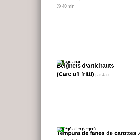
40 min
Beignets d’artichauts
(Carciofi fritti)
par Ja6
Tempura de fanes de carottes