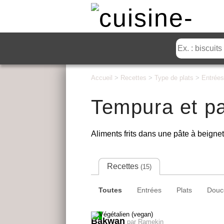
Accueil
>
Recettes
>
Type de plats
>
Entrées
Tempura et p
Aliments frits dans une pâte à beignet
Recettes
(15)
Toutes
Entrées
Plats
Douc
Bakwan
par Ramekin