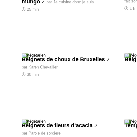
mungo
fait so
par Je cuisine donc je suis
1 h
25 min
Beignets de choux de Bruxelles
Beig
par Karen Chevallier
30 min
Beignets de fleurs d’acacia
Temp
par Parole de sorcière