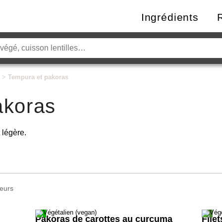
Ingrédients
>
Tempura et pakoras
akoras
 légère.
eurs
Pakoras de carottes au curcuma
File