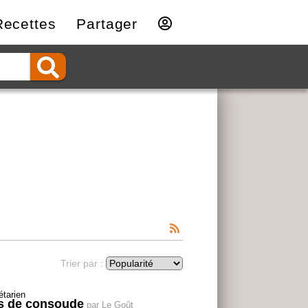
Recettes
Partager
Trier par :
ts de consoude
par Le Goût