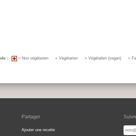
= Non végétarien
de :
= Végétarien
= Végétalien (vegan)
= Fa
Partager
Suivr
Ajouter une recette