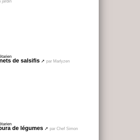
n jardin
nets de salsifis
par Marlyzen
ura de légumes
par Chef Simon