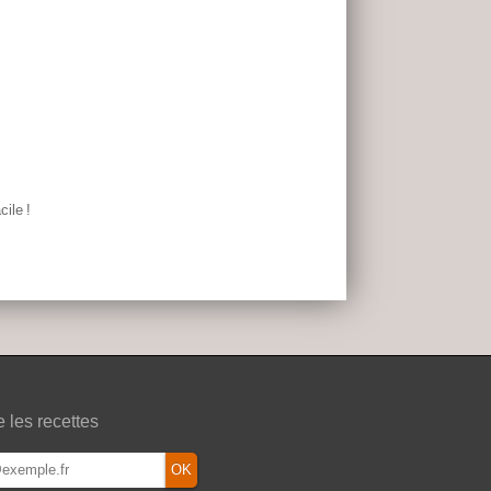
cile
!
e les recettes
OK