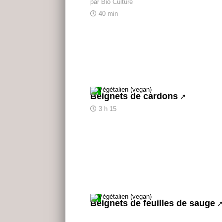
par Bio Culture
40 min
Beignets de cardons
3 h 15
Beignets de feuilles de sauge