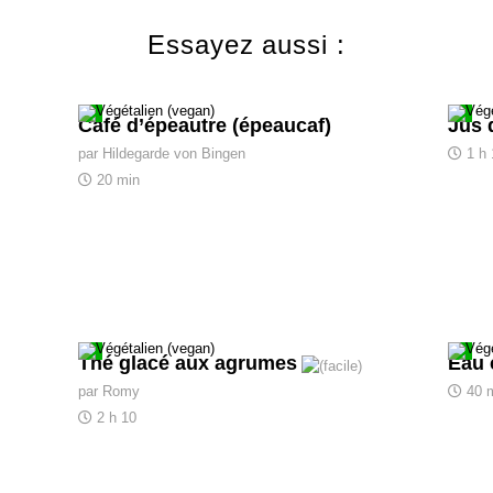
Essayez aussi :
Café d’épeautre (épeaucaf)
Jus 
par Hildegarde von Bingen
1 h
20 min
Thé glacé aux agrumes
Eau 
par Romy
40 
2 h 10