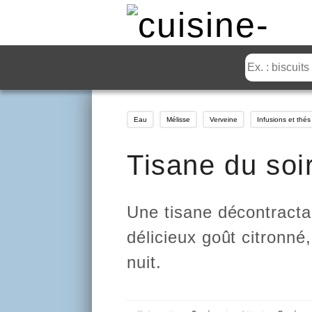
Eau
Mélisse
Verveine
Infusions et thés
Tisane du soi
Une tisane décontracta
délicieux goût citronn
nuit.