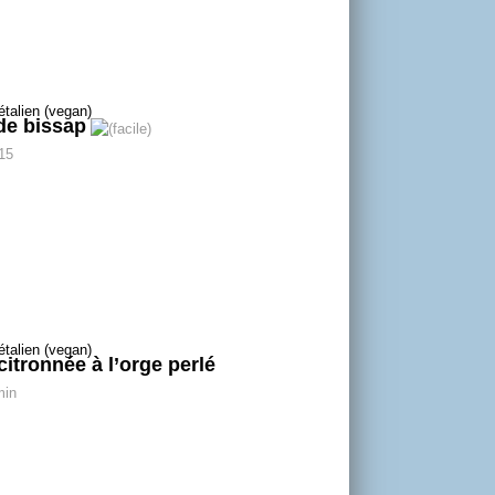
de bissap
 15
citronnée à l’orge perlé
min