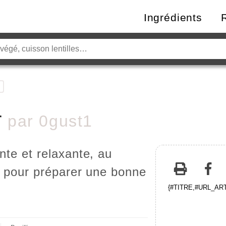
Ingrédients
r
par
0gust1
nte et relaxante, au
é, pour préparer une bonne
{#TITRE,#URL_ARTI