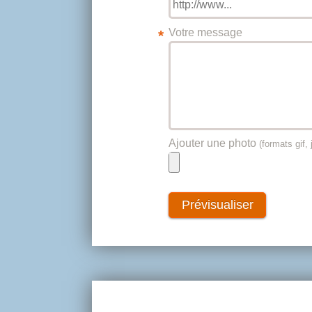
Votre message
*
Ajouter une photo
(formats gif, 