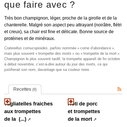
que faire avec ?
Très bon champignon, léger, proche de la girolle et de la
chanterelle. Malgré son aspect peu attrayant (noirâtre, flétri
et creux), sa chair est fine et délicate. Bonne source de
protéines et de minéraux.
Craterellus cornucopioides
, parfois nommée «
corne d’abondance
»,
mais plus souvent «
trompette des morts
» ou «
trompette de la mort
».
Champignon le plus souvent tardif, la trompette apparaît de fin octobre
à début novembre, c’est-à-dire autour du jour des morts, ce qui
justifierait son nom, davantage que sa couleur noire.
Recettes
(8)
Tagliatelles fraiches
Rôti de porc
aux trompettes
et trompettes
de la (...)
de la mort