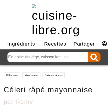
Ingrédients
Recettes
Partager
Céleri rave
Mayonnaise
Salades râpées
Céleri râpé mayonnaise
par
Romy