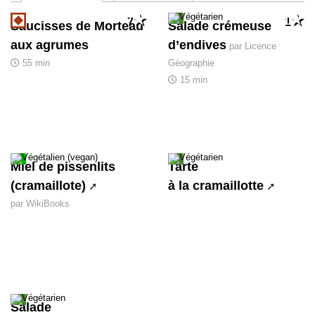
7
1
Saucisses de Morteau
Salade crémeuse
aux agrumes
d’endives
par Licence
55 min
Géographie
15 min
Miel de pissenlits
Tarte
(cramaillote)
à la cramaillotte
par WikiBooks
Salade