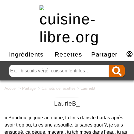
Ingrédients
Recettes
Partager
Accueil
>
Partager
>
Carnets de recettes
>
LaurieB_
LaurieB_
Boudiou, je joue au quine, tu finis dans le bartas après
avoir trop bu, tu es une arsouille, tu sanes quoi
?, je suis
ensuqué, ça pègue, macaral, tu tchimpes dans l’eau, tu as