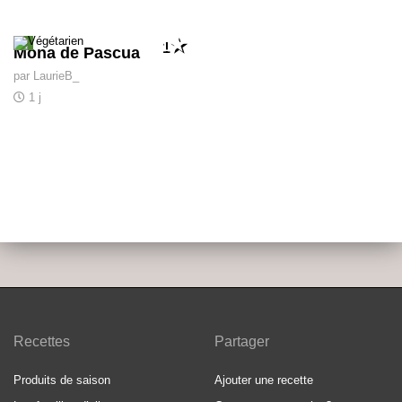
1
Mona de Pascua
par LaurieB_
1 j
Recettes
Partager
Produits de saison
Ajouter une recette