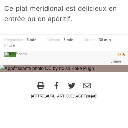
Ce plat méridional est délicieux en
entrée ou en apéritif.
Préparation :
5 min
Cuisson :
3 min
Attente :
30 min
Friture
38
{#TITRE,#URL_ARTICLE,'',#GET{sujet}}