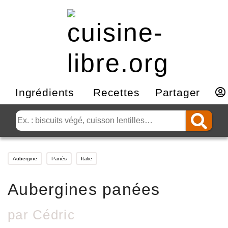
Ingrédients
Recettes
Partager
Aubergine
Panés
Italie
Aubergines panées
par
Cédric