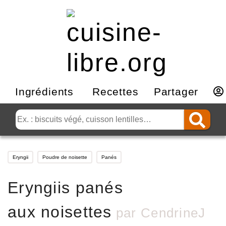
Ingrédients
Recettes
Partager
Eryngii
Poudre de noisette
Panés
Eryngiis panés
aux noisettes
par
CendrineJ