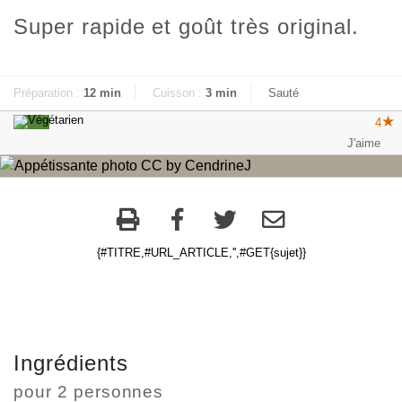
Super rapide et goût très original.
Préparation :
12 min
Cuisson :
3 min
Sauté
4
{#TITRE,#URL_ARTICLE,'',#GET{sujet}}
Ingrédients
pour
2 personnes