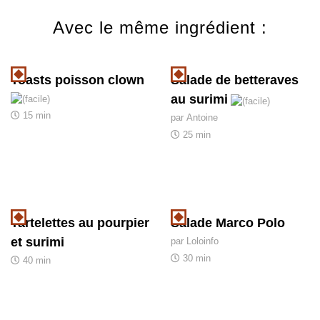
Avec le même ingrédient :
Toasts poisson clown
Salade de betteraves
au surimi
15 min
par Antoine
25 min
Tartelettes au pourpier
Salade Marco Polo
et surimi
par Loloinfo
30 min
40 min