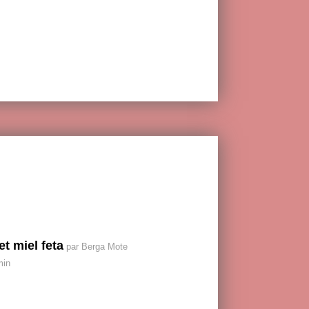
et miel feta
par Berga Mote
min