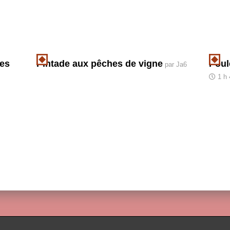
mes
Pintade aux pêches de vigne
Poul
par Ja6
1 h