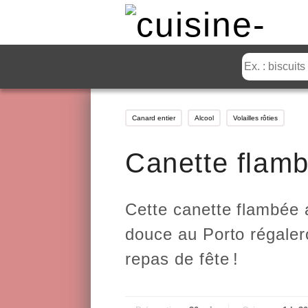
Canard entier
Alcool
Volailles rôties
Canette flam
Cette canette flambée
douce au Porto régaler
repas de fête
!