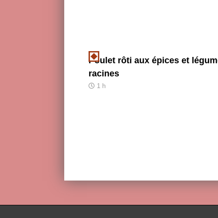
Poulet rôti aux épices et légu
racines
1 h