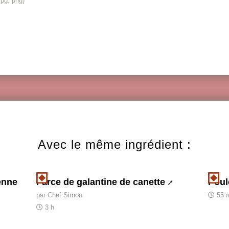
jpg, png)
Avec le même ingrédient :
enne
Farce de galantine de canette
Poul
par Chef Simon
55 
3 h