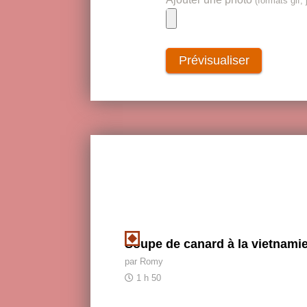
(formats gif, 
Soupe de canard à la vietnami
par Romy
1 h 50