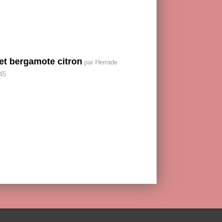
et bergamote citron
par Herrade
 45