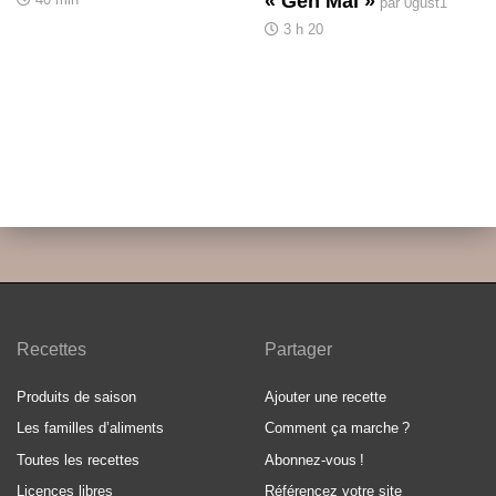
« Gen Maï »
par 0gust1
3 h 20
Recettes
Partager
Produits de saison
Ajouter une recette
Les familles d’aliments
Comment ça marche
?
Toutes les recettes
Abonnez-vous
!
Licences libres
Référencez votre site