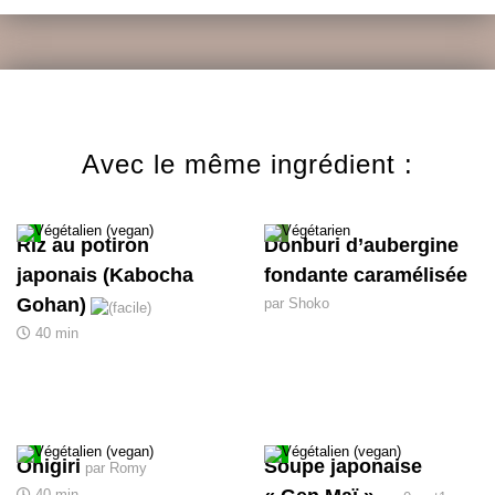
Avec le même ingrédient :
Riz au potiron
Donburi d’aubergine
japonais (Kabocha
fondante caramélisée
Gohan)
par Shoko
40 min
Onigiri
Soupe japonaise
par Romy
40 min