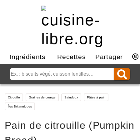
Ingrédients
Recettes
Partager
Citrouille
Graines de courge
Saindoux
Pâtes à pain
Îles Britanniques
Pain de citrouille (Pumpkin