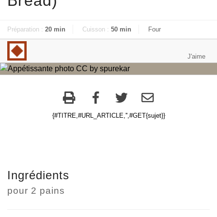
Bread)
Préparation :
20 min
Cuisson :
50 min
Four
{#TITRE,#URL_ARTICLE,'',#GET{sujet}}
Ingrédients
pour
2 pains