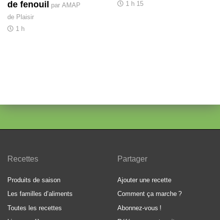
de fenouil
1 h 15
par AMAP
de Plaisir
1 h
Recettes
Partager
Produits de saison
Ajouter une recette
Les familles d’aliments
Comment ça marche
?
Toutes les recettes
Abonnez-vous
!