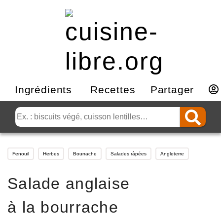
Ingrédients
Recettes
Partager
Fenouil
Herbes
Bourrache
Salades râpées
Angleterre
Salade anglaise
à la bourrache