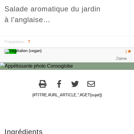
Salade aromatique du jardin
à l’anglaise…
Préparation :
?
1
{#TITRE,#URL_ARTICLE,'',#GET{sujet}}
Ingrédients