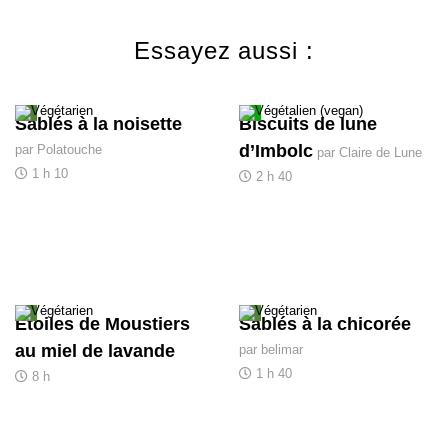
Essayez aussi :
Sablés à la noisette
Biscuits de lune
d’Imbolc
par Polatouche
par Claire de Lune
1 h 10
2 h 40
Étoiles de Moustiers
Sablés à la chicorée
au miel de lavande
par belimar
1 h 40
8 h