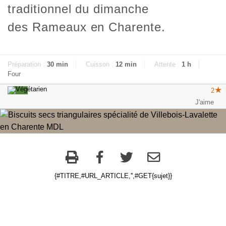
traditionnel du dimanche
des Rameaux en Charente.
Préparation :
30 min
Cuisson :
12 min
Attente :
1 h
Four
2
{#TITRE,#URL_ARTICLE,'',#GET{sujet}}