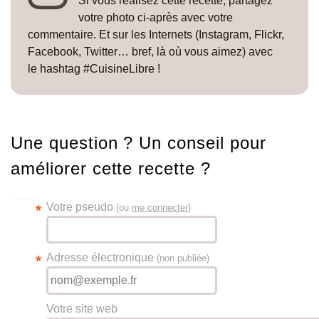
Si vous réalisez cette recette, partagez
votre photo ci-après avec votre
commentaire. Et sur les Internets (Instagram, Flickr,
Facebook, Twitter… bref, là où vous aimez) avec
le hashtag #CuisineLibre !
Une question ? Un conseil pour
améliorer cette recette ?
Votre pseudo
*
(ou
me connecter
)
Adresse électronique
*
(non publiée)
Votre site web