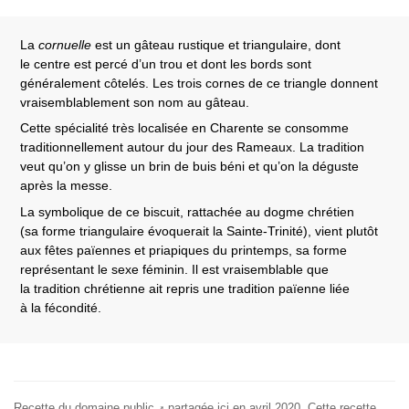
La
cornuelle
est un gâteau rustique et triangulaire, dont
le centre est percé d’un trou et dont les bords sont
généralement côtelés. Les trois cornes de ce triangle donnent
vraisemblablement son nom au gâteau.
Cette spécialité très localisée en Charente se consomme
traditionnellement autour du jour des Rameaux. La tradition
veut qu’on y glisse un brin de buis béni et qu’on la déguste
après la messe.
La symbolique de ce biscuit, rattachée au dogme chrétien
(sa forme triangulaire évoquerait la Sainte-Trinité), vient plutôt
aux fêtes païennes et priapiques du printemps, sa forme
représentant le sexe féminin. Il est vraisemblable que
la tradition chrétienne ait repris une tradition païenne liée
à la fécondité.
Recette du
domaine public
partagée ici en
avril 2020
. Cette recette