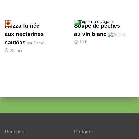
Mozza fumée
Soupe de pêches
aux nectarines
au vin blanc
sautées
10 h
par SamA.
25 min
Recettes
Partager