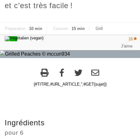
et c’est très facile
!
Préparation :
10 min
Cuisson :
15 min
Grill
16
{#TITRE,#URL_ARTICLE,'',#GET{sujet}}
Ingrédients
pour
6