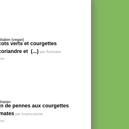
cots verts et courgettes
coriandre et (...)
par Aromarie
min
in de pennes aux courgettes
omates
par kroencuisine
min