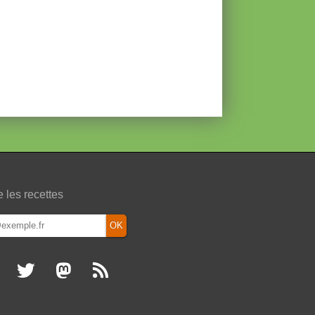
e les recettes
OK