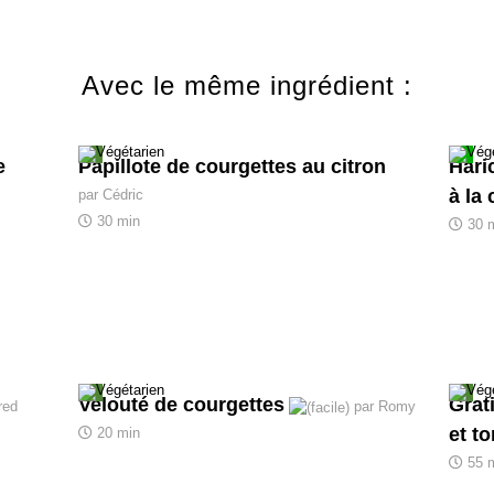
Avec le même ingrédient :
e
Papillote de courgettes au citron
Hari
à la 
par Cédric
30 min
30 
Velouté de courgettes
Grat
red
par Romy
et t
20 min
55 