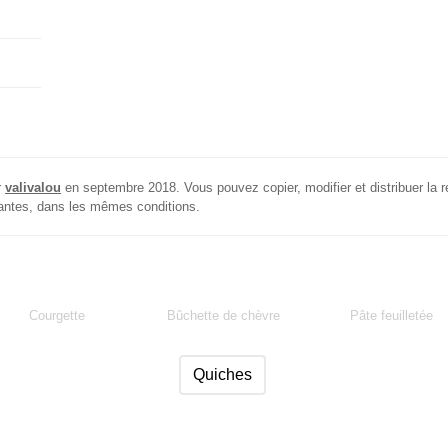
r
valivalou
en
septembre 2018
. Vous pouvez copier, modifier et distribuer la r
ariantes, dans les mêmes conditions.
Courgette
Bûchette de chèvre
Pâte feuilletée
Quiches