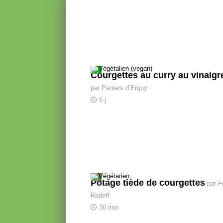
Courgettes au curry au vinaigr
par Paniers d’Erquy
5 j
Potage tiède de courgettes
par F
Radeff
30 min