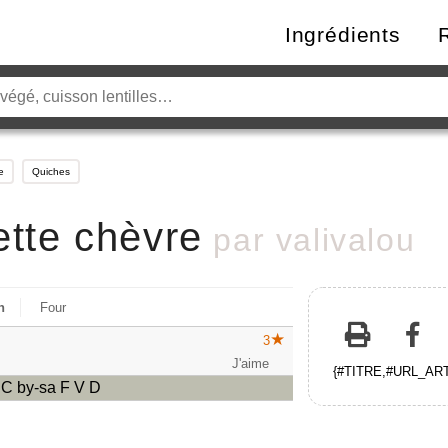
Ingrédients
e
Quiches
tte chèvre
par
valivalou
n
Four
3
{#TITRE,#URL_ARTI