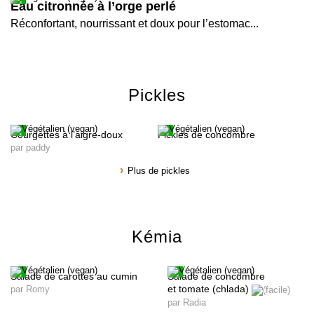
Eau citronnée à l’orge perlé
Réconfortant, nourrissant et doux pour l’estomac...
Pickles
Courgettes à l’aigre-doux
Pickles de concombre
par paddy
Plus de pickles
Kémia
Salade de carottes au cumin
Salade de concombre
et tomate (chlada)
par Romy
par Radia