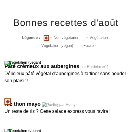
Bonnes recettes d'août
= Non végétarien
Légende :
= Végétarien
= Végétalien (vegan)
= Facile
!
Pâté crémeux aux aubergines
par Bordelaise11
Délicieux pâté végétal d’aubergines à tartiner sans bouder
son plaisir
!
Riz thon mayo
par Romy
Un reste de riz
? Cette salade express vous ravira
!