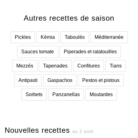
Autres recettes de saison
Pickles
Kémia
Taboulés
Méditerranée
Sauces tomate
Piperades et ratatouilles
Mezzés
Tapenades
Confitures
Tians
Antipasti
Gaspachos
Pestos et pistous
Sorbets
Panzanellas
Moutardes
Nouvelles recettes
au 2 août