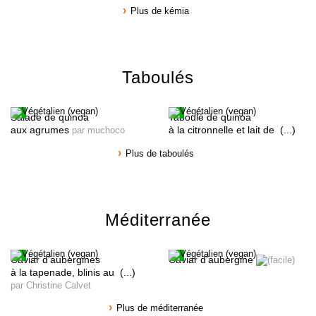
Plus de kémia
Taboulés
Salade de quinoa
Taboulé de quinoa
aux agrumes
à la citronnelle et lait de (...)
par muchoco
Plus de taboulés
Méditerranée
Caviar d’aubergines
Caviar d’aubergine
à la tapenade, blinis au (...)
par Christine Calvet
Plus de méditerranée