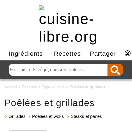
Ingrédients
Recettes
Partager
Accueil
>
Recettes
>
Type de plats
>
Poêlées et grillades
Poêlées et grillades
Grillades
Poêlées et woks
Steaks et panés