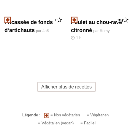
1
29
Fricassée de fonds
Poulet au chou-rave
d’artichauts
citronné
par Ja6
par Romy
1 h
Afficher plus de recettes
= Non végétarien
Légende :
= Végétarien
= Végétalien (vegan)
= Facile
!