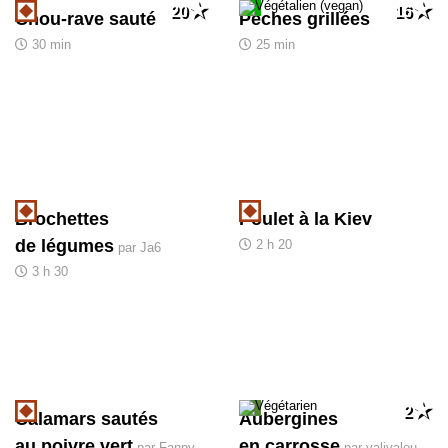
20
16
Chou-rave sauté
Pêches grillées
30 min
25 min
Brochettes
Poulet à la Kiev
de légumes
2 h 20
par Ja6
3 h 30
2
Calamars sautés
Aubergines
au poivre vert
en carrosse
par Fanny
par valivalou