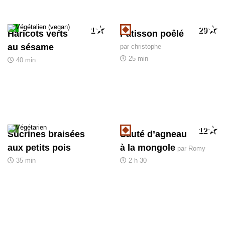
1
29
Haricots verts
Pâtisson poêlé
au sésame
par christophe
25 min
40 min
12
Sucrines braisées
Sauté d’agneau
aux petits pois
à la mongole
par Romy
35 min
2 h 30