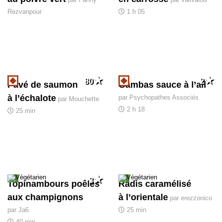
Rezvanpour
1 h 05
80
2
Pavé de saumon
Gambas sauce à l’aïl
à l’échalote
par Psychopathes Associés
par Mouchette
2 h 18
25 min
3
Topinambours poêlés
Radis caramélisé
aux champignons
à l’orientale
par erezzonico
par Ja6
25 min
40 min