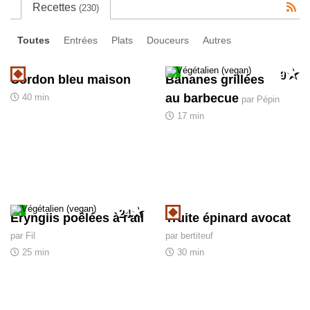
Recettes
(230)
Toutes
Entrées
Plats
Douceurs
Autres
9
Cordon bleu maison
Bananes grillées
au barbecue
40 min
par Pépin
17 min
24
Eryngiis poêlées à l’ail
Truite épinard avocat
par Fil
par bertiteuf
25 min
30 min