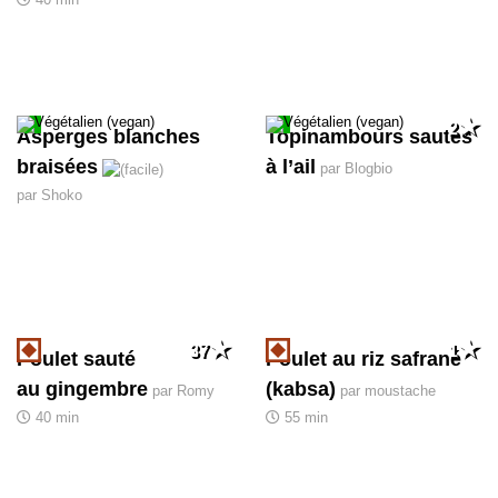
2
Asperges blanches
Topinambours sautés
braisées
à l’ail
par Blogbio
par Shoko
37
1
Poulet sauté
Poulet au riz safrané
au gingembre
(kabsa)
par Romy
par moustache
40 min
55 min